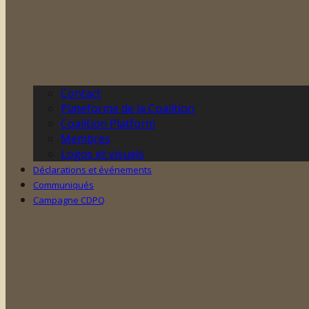
Contact
Plateforme de la Coalition
Coalition Platform
Membres
Logos et visuels
Déclarations et événements
Communiqués
Campagne CDPQ